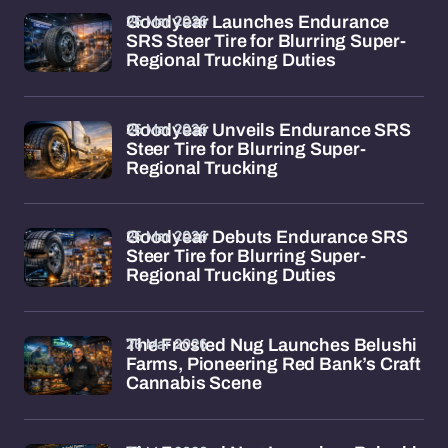
26 Mar 2026
Goodyear Launches Endurance
SRS Steer Tire for Blurring Super-
Regional Trucking Duties
26 Mar 2026
Goodyear Unveils Endurance SRS
Steer Tire for Blurring Super-
Regional Trucking
26 Mar 2026
Goodyear Debuts Endurance SRS
Steer Tire for Blurring Super-
Regional Trucking Duties
26 Mar 2026
The Frosted Nug Launches Belushi
Farms, Pioneering Red Bank’s Craft
Cannabis Scene