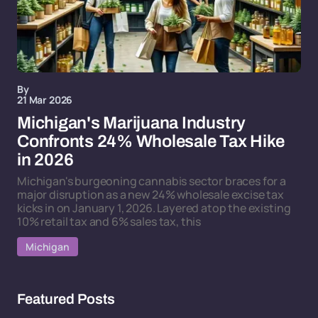
By
21 Mar 2026
Michigan's Marijuana Industry
Confronts 24% Wholesale Tax Hike
in 2026
Michigan's burgeoning cannabis sector braces for a
major disruption as a new 24% wholesale excise tax
kicks in on January 1, 2026. Layered atop the existing
10% retail tax and 6% sales tax, this
Michigan
Featured Posts